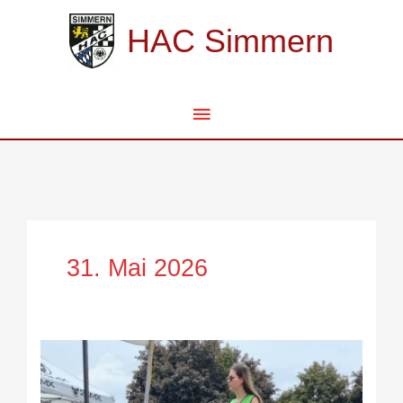
Zum
Hauptmenü
Inhalt
HAC Simmern
springen
31. Mai 2026
Zu
Gast
beim
MSC