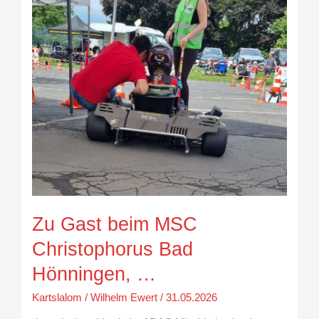
Christophorus
Bad
Hönningen,
…
Zu Gast beim MSC
Christophorus Bad
Hönningen, …
Kartslalom
/
Wilhelm Ewert
/
31.05.2026