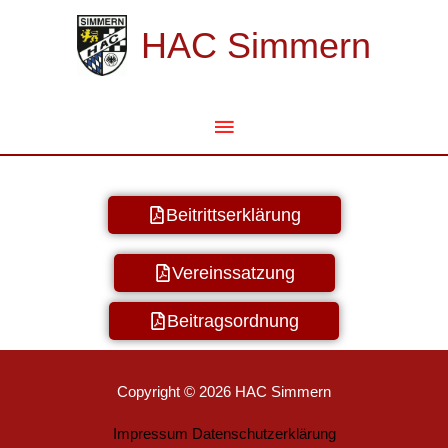
Zum
Hauptmenü
Inhalt
HAC Simmern
springen
Beitrittserklärung
Vereinssatzung
Beitragsordnung
Copyright © 2026
HAC Simmern
Impressum
Datenschutzerklärung