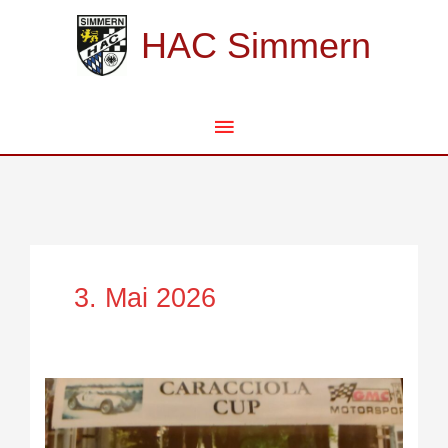
Zum
Hauptmenü
Inhalt
HAC Simmern
springen
3. Mai 2026
Petra
und
Ulf
wieder