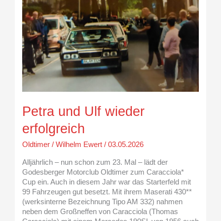
erfolgreich
Petra und Ulf wieder
erfolgreich
Oldtimer
/
Wilhelm Ewert
/
03.05.2026
Alljährlich – nun schon zum 23. Mal – lädt der
Godesberger Motorclub Oldtimer zum Caracciola*
Cup ein. Auch in diesem Jahr war das Starterfeld mit
99 Fahrzeugen gut besetzt. Mit ihrem Maserati 430**
(werksinterne Bezeichnung Tipo AM 332) nahmen
neben dem Großneffen von Caracciola (Thomas