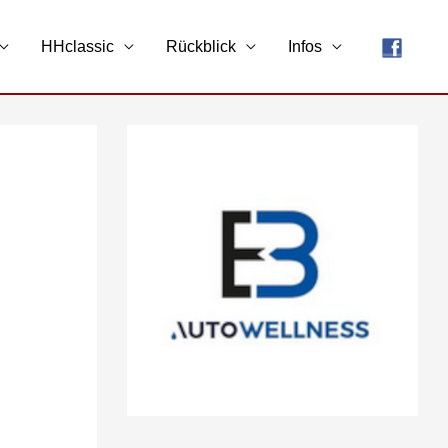
HHclassic
Rückblick
Infos
A
r
c
h
i
v