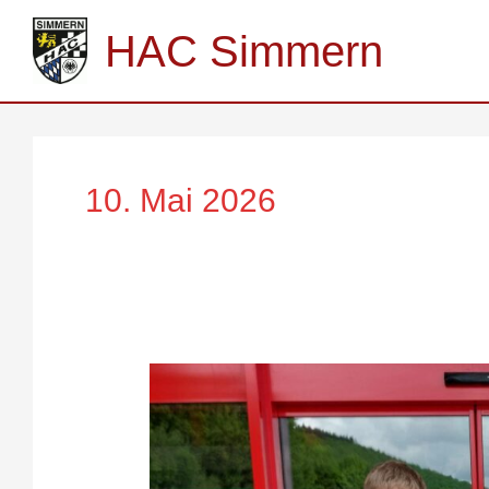
Zum
Inhalt
HAC Simmern
springen
10. Mai 2026
Muttertag
in
Betzdorf
beim
MSF