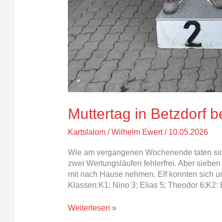
Muttertag in Betzdorf 
Kartslalom
/
Wilhelm Ewert
/
10.05.2026
Wie am vergangenen Wochenende taten sich
zwei Wertungsläufen fehlerfrei. Aber siebe
mit nach Hause nehmen. Elf konnten sich un
Klassen:K1: Nino 3; Elias 5; Theodor 6;K2: E
Weiterlesen »