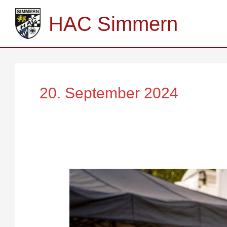
Zum
Inhalt
HAC Simmern
springen
20. September 2024
Claire
Schönborn
schafft
die
Qualifikation