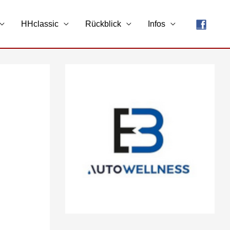
HHclassic
Rückblick
Infos
A
r
c
h
i
v