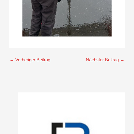
←
Vorheriger Beitrag
Nächster Beitrag
→
A
r
c
h
i