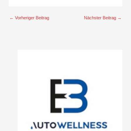
←
Vorheriger Beitrag
Nächster Beitrag
→
A
r
c
h
i
v