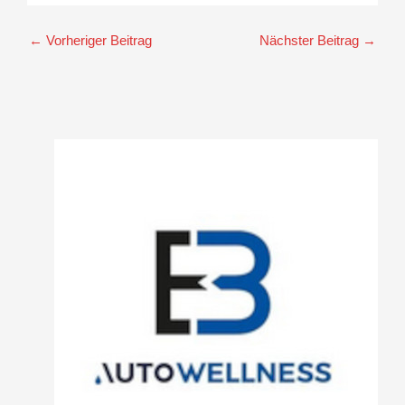
←
Vorheriger Beitrag
Nächster Beitrag
→
A
r
c
h
i
v