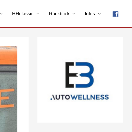
HHclassic
Rückblick
Infos
A
r
c
h
i
v