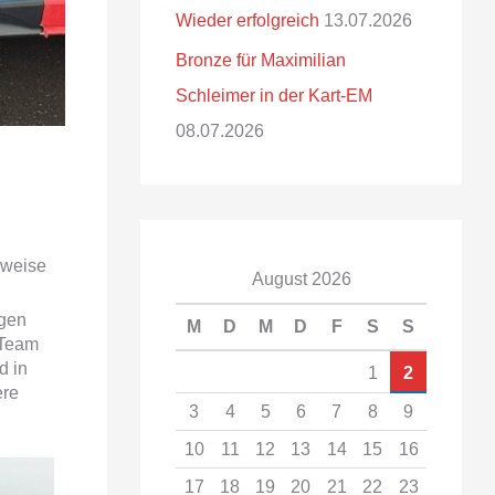
Wieder erfolgreich
13.07.2026
Bronze für Maximilian
Schleimer in der Kart-EM
08.07.2026
rweise
August 2026
ngen
M
D
M
D
F
S
S
 Team
d in
1
2
ere
3
4
5
6
7
8
9
10
11
12
13
14
15
16
17
18
19
20
21
22
23