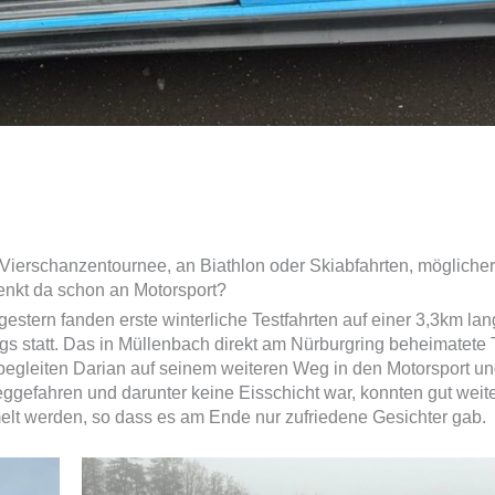
Vierschanzentournee, an Biathlon oder Skiabfahrten, mögliche
denkt da schon an Motorsport?
gestern fanden erste winterliche Testfahrten auf einer 3,3km la
gs statt. Das in Müllenbach direkt am Nürburgring beheimatete
 begleiten Darian auf seinem weiteren Weg in den Motorsport un
gefahren und darunter keine Eisschicht war, konnten gut weit
t werden, so dass es am Ende nur zufriedene Gesichter gab.