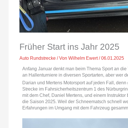
Früher Start ins Jahr 2025
Auto Rundstrecke
/ Von
Wilhelm Ewert
/
06.01.2025
Anfang Januar denkt man beim Thema Sport an die 
an Hallenturniere in diversen Sportarten, aber wer 
Darian und Mertens Motorsport auf jeden Fall, denn 
Strecke im Fahrsicherheitszentrum 1 des Nürburgrin
mit dem Chef, Daniel Mertens, und einem Instruktor
die Saison 2025. Weil der Schneematsch schnell weg
Erfahrungen im Umgang mit dem Fahrzeug gesammel