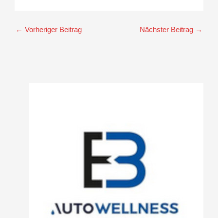
←
Vorheriger Beitrag
Nächster Beitrag
→
A
r
c
h
i
v